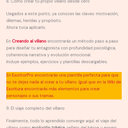
8. Cómo crear tu propio villano desde cero
Llegados a este punto, ya conoces las claves: motivación,
dilemas, heridas y propósito.
Ahora toca aplicarlo.
En
Creando al villano
encontrarás un método paso a paso
para diseñar tu antagonista con profundidad psicológica,
coherencia narrativa y evolución emocional.
Incluye ejemplos, ejercicios y plantillas descargables.
En
EscritorPro
encontrarás una plantilla perfecta para que
no te dejes nada al crear a tu villano. Igual que en la
Wiki de
Escritura
encontrarás más elementos para crear
personajes o sus tramas.
9. El viaje completo del villano
Finalmente, todo lo aprendido converge aquí: el viaje del
villano como
evolución trágica
, reflejo del héroe y espejo