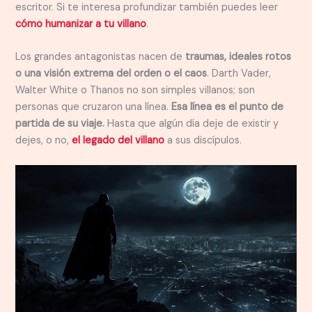
escritor. Si te interesa profundizar también puedes leer
cómo humanizar a tu villano
.
Los grandes antagonistas nacen de
traumas, ideales rotos
o una visión extrema del orden o el caos
. Darth Vader,
Walter White o Thanos no son simples villanos; son
personas que cruzaron una línea.
Esa línea es el punto de
partida de su viaje.
Hasta que algún día deje de existir y
dejes, o no,
el legado del villano
a sus discípulos.