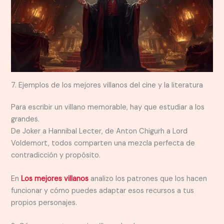
7. Ejemplos de los mejores villanos del cine y la literatura
Para escribir un villano memorable, hay que estudiar a los
grandes.
De Joker a Hannibal Lecter, de Anton Chigurh a Lord
Voldemort, todos comparten una mezcla perfecta de
contradicción y propósito.
En
Los mejores villanos
analizo los patrones que los hacen
funcionar y cómo puedes adaptar esos recursos a tus
propios personajes.