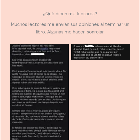
¿Qué dicen mis lectores?
Muchos lectores me envían sus opiniones al terminar un
libro. Algunas me hacen sonrojar.