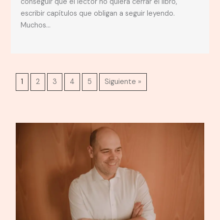
conseguir que el lector no quiera cerrar el libro,
escribir capítulos que obligan a seguir leyendo.
Muchos…
1
2
3
4
5
Siguiente »