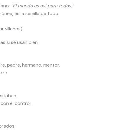
llano:
“El mundo es así para todos.”
nea, es la semilla de todo.
r villanos)
as si se usan bien:
re, padre, hermano, mentor.
eze.
sitaban.
con el control.
norados.