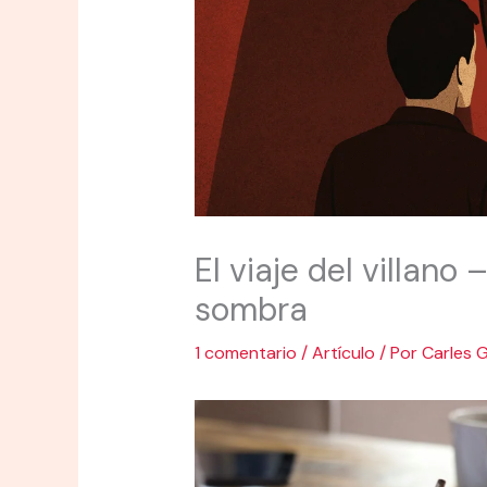
El viaje del villano
sombra
1 comentario
/
Artículo
/ Por
Carles 