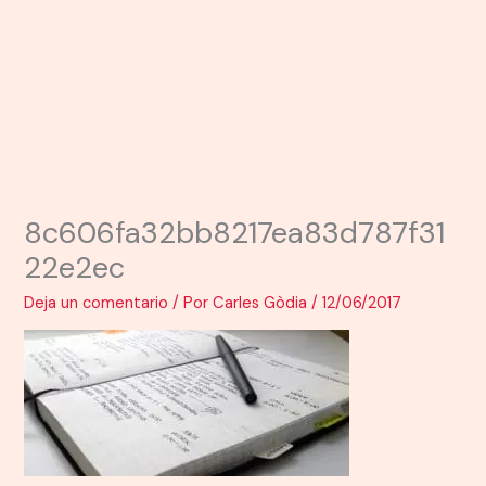
8c606fa32bb8217ea83d787f31
22e2ec
Deja un comentario
/ Por
Carles Gòdia
/
12/06/2017