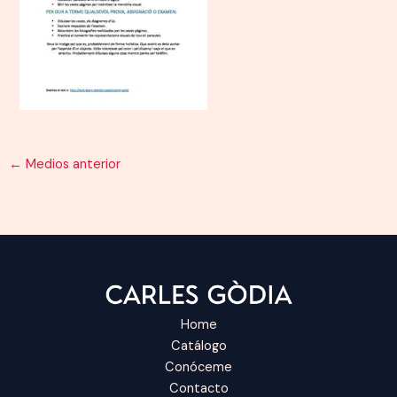
←
Medios anterior
Home
Catálogo
Conóceme
Contacto