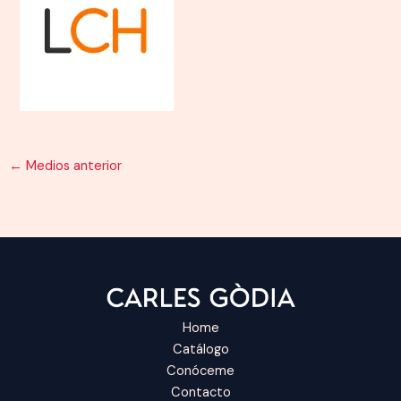
←
Medios anterior
Home
Catálogo
Conóceme
Contacto