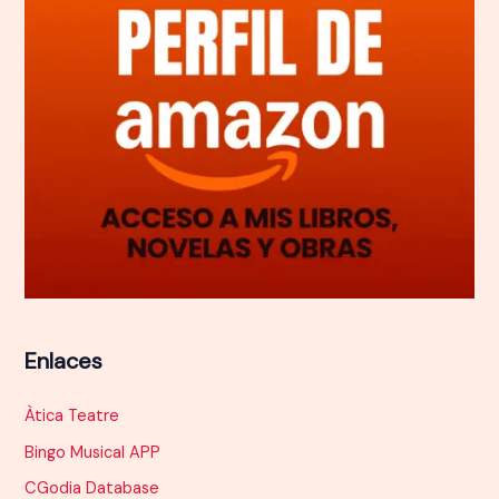
Enlaces
Àtica Teatre
Bingo Musical APP
CGodia Database