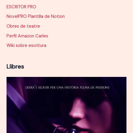
ESCRITOR PRO
NovelPRO Plantilla de Notion
Obres de teatre
Perfil Amazon Carles
Wiki sobre escritura
Llibres