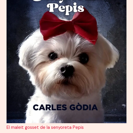
El maleït gosset de la senyoreta Pepis