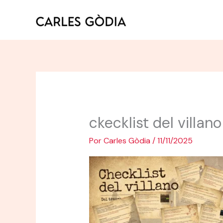
Ir
al
contenido
ckecklist del villano
Por
Carles Gòdia
/
11/11/2025