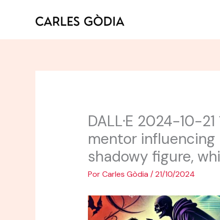
Ir
al
contenido
DALL·E 2024-10-21 1
mentor influencing a
shadowy figure, whi
Por
Carles Gòdia
/
21/10/2024