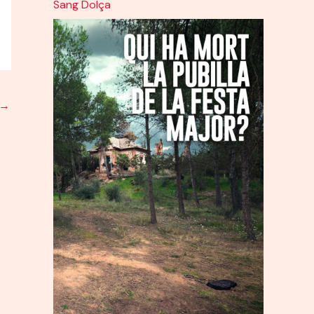
Sang Dolça
→