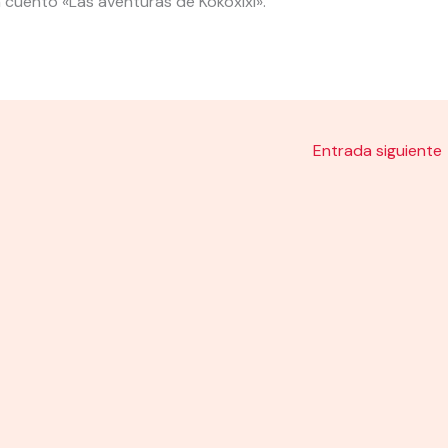
n cuento «Las aventuras de Kokoxixi».
Entrada siguiente