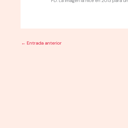
PD: La imagen la hice en 2013 para u
←
Entrada anterior