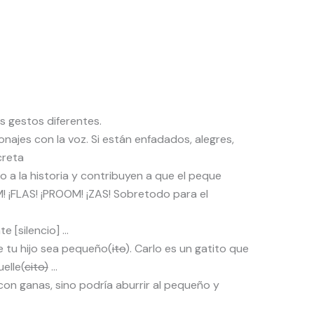
s gestos diferentes.
najes con la voz. Si están enfadados, alegres,
creta
 a la historia y contribuyen a que el peque
M! ¡FLAS! ¡PROOM! ¡ZAS! Sobretodo para el
e [silencio] …
e tu hijo sea pequeño(
ito
). Carlo es un gatito que
elle(
cito)
…
on ganas, sino podría aburrir al pequeño y