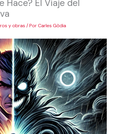
e Hace? El Viaje del
iva
bros y obras
/ Por
Carles Gòdia