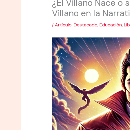
¿El Villano Nace o s
Villano en la Narrat
/
Artículo
,
Destacado
,
Educación
,
Li